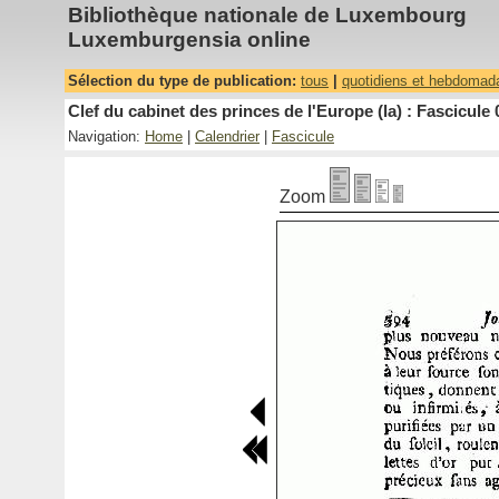
Bibliothèque nationale de Luxembourg
Luxemburgensia online
Sélection du type de publication:
tous
|
quotidiens et hebdomad
Clef du cabinet des princes de l'Europe (la) : Fascicule 
Navigation:
Home
|
Calendrier
|
Fascicule
Zoom