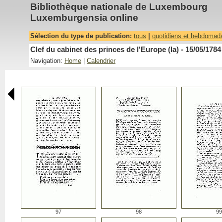
Bibliothèque nationale de Luxembourg
Luxemburgensia online
Sélection du type de publication:
tous
|
quotidiens et hebdomad
Clef du cabinet des princes de l'Europe (la) - 15/05/1784
Navigation:
Home
|
Calendrier
97
98
99