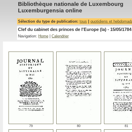
Bibliothèque nationale de Luxembourg
Luxemburgensia online
Sélection du type de publication:
tous
|
quotidiens et hebdomad
Clef du cabinet des princes de l'Europe (la) - 15/05/1784
Navigation:
Home
|
Calendrier
79
80
81