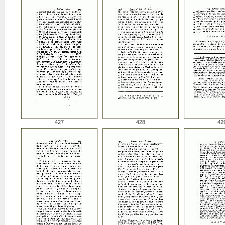
427
428
42