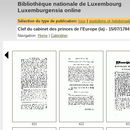
Bibliothèque nationale de Luxembourg
Luxemburgensia online
Sélection du type de publication:
tous
|
quotidiens et hebdomad
Clef du cabinet des princes de l'Europe (la) - 15/07/1784
Navigation:
Home
|
Calendrier
421
422
42