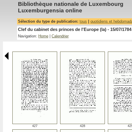
Bibliothèque nationale de Luxembourg
Luxemburgensia online
Sélection du type de publication:
tous
|
quotidiens et hebdomad
Clef du cabinet des princes de l'Europe (la) - 15/07/1784
Navigation:
Home
|
Calendrier
427
428
42