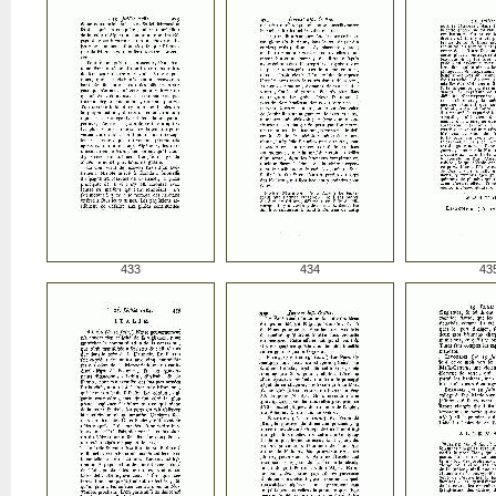
433
434
43