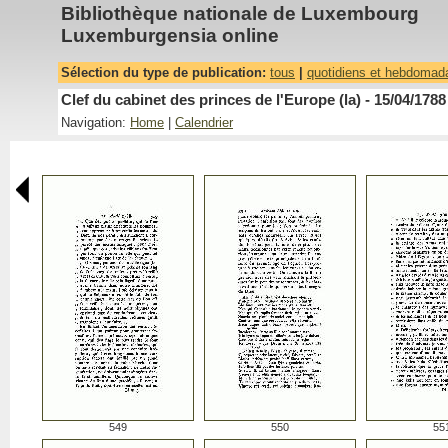
Bibliothèque nationale de Luxembourg
Luxemburgensia online
Sélection du type de publication:
tous
|
quotidiens et hebdomad
Clef du cabinet des princes de l'Europe (la) - 15/04/1788
Navigation:
Home
|
Calendrier
549
550
55