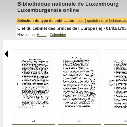
Bibliothèque nationale de Luxembourg
Luxemburgensia online
Sélection du type de publication:
tous
|
quotidiens et hebdomad
Clef du cabinet des princes de l'Europe (la) - 01/01/1793
Navigation:
Home
|
Calendrier
24
25
26