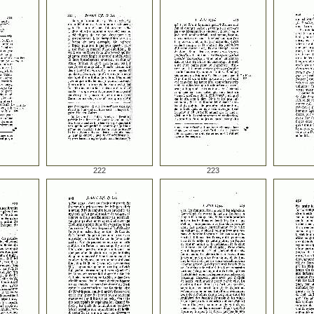
222
223