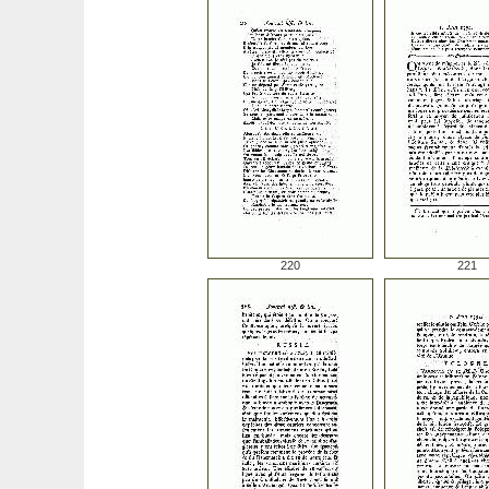
220
221