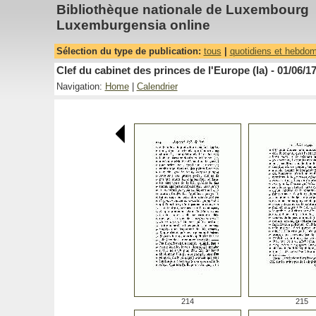
Bibliothèque nationale de Luxembourg
Luxemburgensia online
Sélection du type de publication:
tous
|
quotidiens et hebdo
Clef du cabinet des princes de l'Europe (la) - 01/06/1
Navigation:
Home
|
Calendrier
214
215