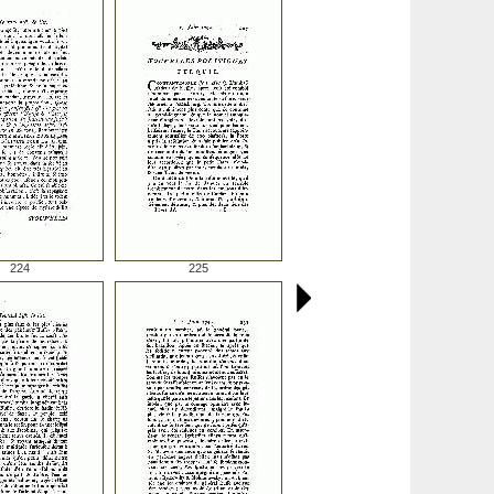
224
225