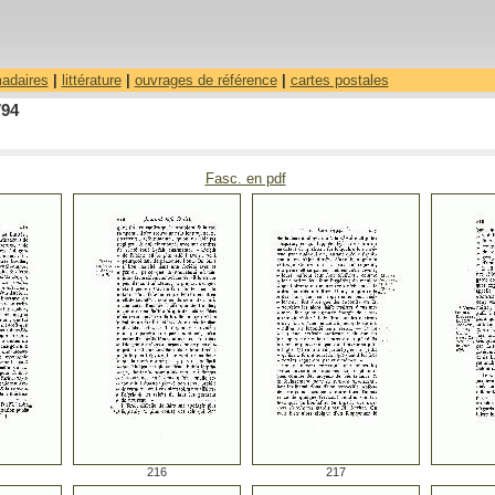
madaires
|
littérature
|
ouvrages de référence
|
cartes postales
794
Fasc. en pdf
216
217