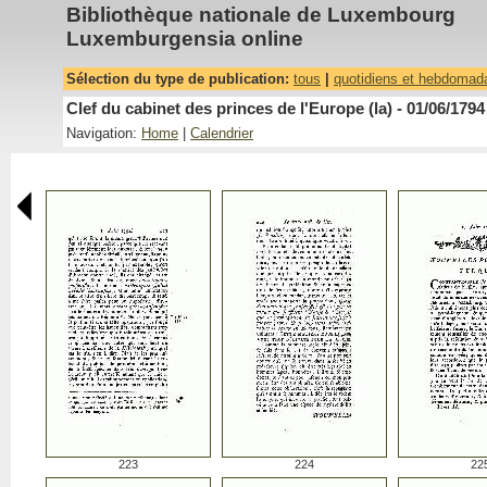
Bibliothèque nationale de Luxembourg
Luxemburgensia online
Sélection du type de publication:
tous
|
quotidiens et hebdomad
Clef du cabinet des princes de l'Europe (la) - 01/06/1794
Navigation:
Home
|
Calendrier
223
224
22