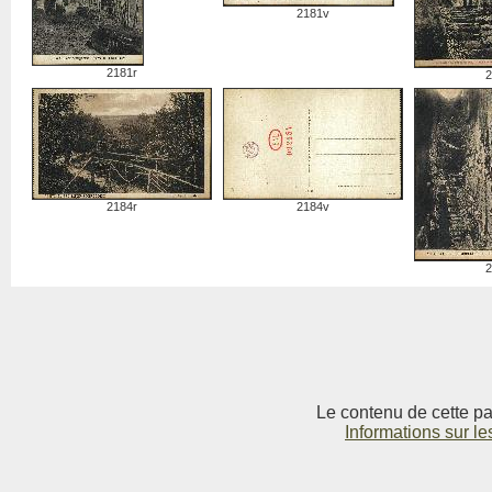
2181v
2181r
2
2184r
2184v
2
Le contenu de cette pag
Informations sur le