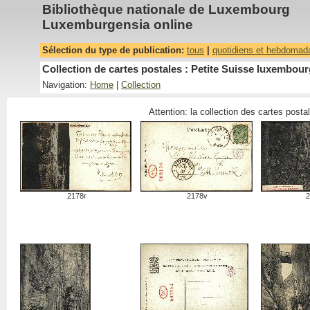
Bibliothèque nationale de Luxembourg
Luxemburgensia online
Sélection du type de publication:
tous
|
quotidiens et hebdomad
Collection de cartes postales : Petite Suisse luxembourg
Navigation:
Home
|
Collection
Attention: la collection des cartes post
2178r
2178v
2