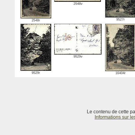
2548v
9527r
2548r
9529v
9529r
16404r
Le contenu de cette pag
Informations sur le