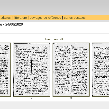
madaires
|
littérature
|
ouvrages de référence
|
cartes postales
 - 24/06/1829
Fasc. en pdf
2
3