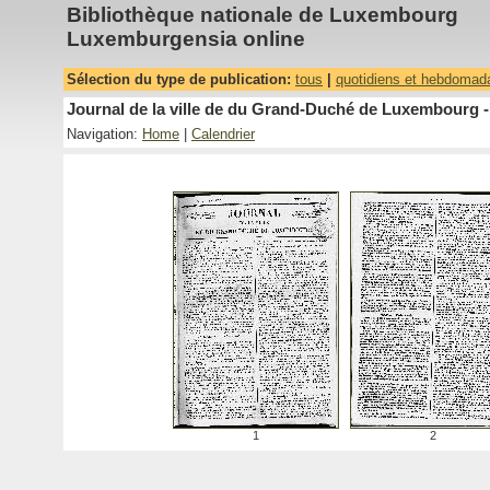
Bibliothèque nationale de Luxembourg
Luxemburgensia online
Sélection du type de publication:
tous
|
quotidiens et hebdomad
Journal de la ville de du Grand-Duché de Luxembourg -
Navigation:
Home
|
Calendrier
1
2