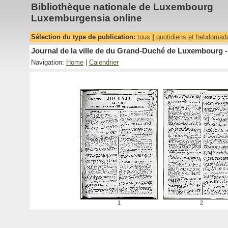
Bibliothèque nationale de Luxembourg
Luxemburgensia online
Sélection du type de publication:
tous
|
quotidiens et hebdomad
Journal de la ville de du Grand-Duché de Luxembourg -
Navigation:
Home
|
Calendrier
1
2