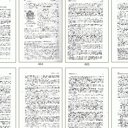
464
465