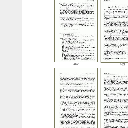
462
463