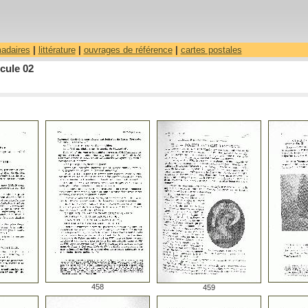
madaires
|
littérature
|
ouvrages de référence
|
cartes postales
cule 02
458
459