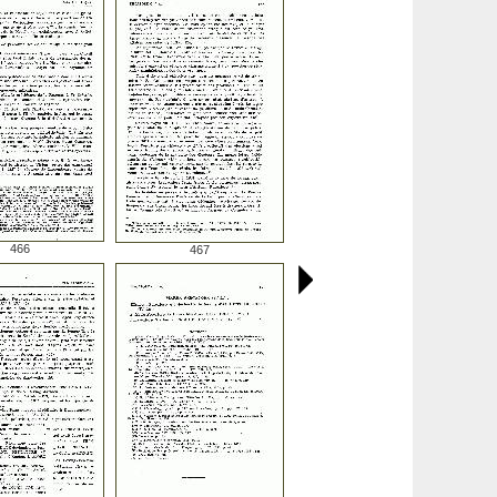
466
467