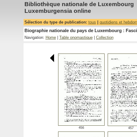
Bibliothèque nationale de Luxembourg
Luxemburgensia online
Sélection du type de publication:
tous
|
quotidiens et hebdo
Biographie nationale du pays de Luxembourg : Fasci
Navigation:
Home
|
Table onomastique
|
Collection
456
457