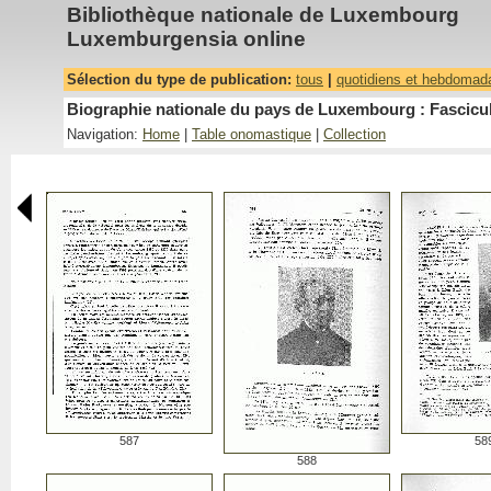
Bibliothèque nationale de Luxembourg
Luxemburgensia online
Sélection du type de publication:
tous
|
quotidiens et hebdomad
Biographie nationale du pays de Luxembourg : Fascicu
Navigation:
Home
|
Table onomastique
|
Collection
587
58
588