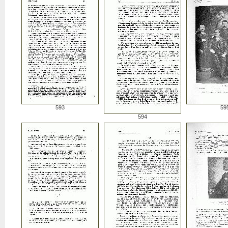
593
59
594