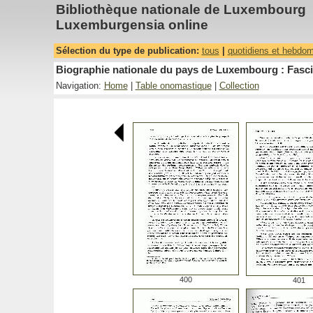
Bibliothèque nationale de Luxembourg
Luxemburgensia online
Sélection du type de publication:
tous
|
quotidiens et hebdo
Biographie nationale du pays de Luxembourg : Fasci
Navigation:
Home
|
Table onomastique
|
Collection
400
401