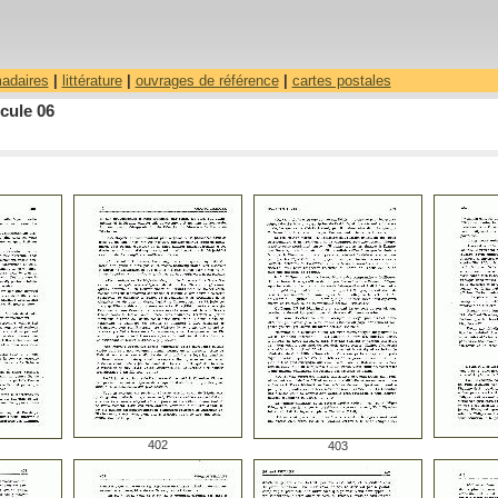
madaires
|
littérature
|
ouvrages de référence
|
cartes postales
cule 06
402
403