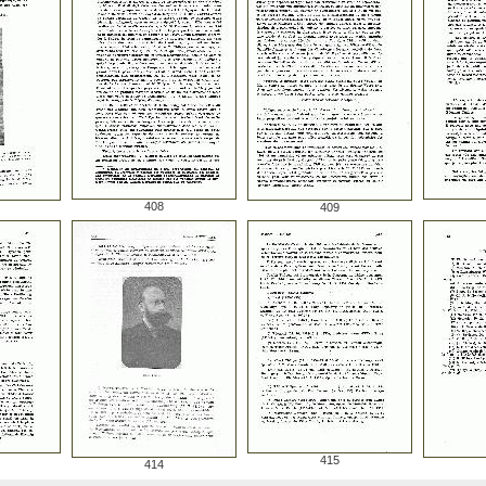
408
409
415
414