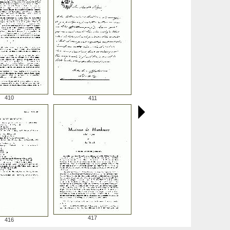
410
411
417
416