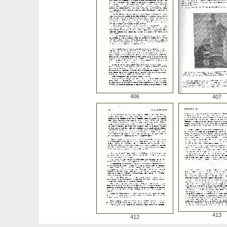
406
407
413
412