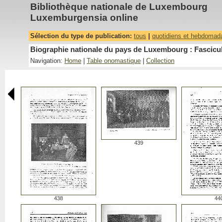
Bibliothèque nationale de Luxembourg
Luxemburgensia online
Sélection du type de publication:
tous
|
quotidiens et hebdomad
Biographie nationale du pays de Luxembourg : Fascicu
Navigation:
Home
|
Table onomastique
|
Collection
439
438
44