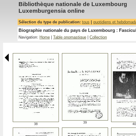
Bibliothèque nationale de Luxembourg
Luxemburgensia online
Sélection du type de publication:
tous
|
quotidiens et hebdomad
Biographie nationale du pays de Luxembourg : Fascicu
Navigation:
Home
|
Table onomastique
|
Collection
39
38
40