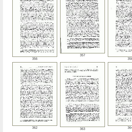
357
356
35
362
36
363