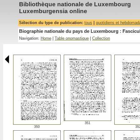
Bibliothèque nationale de Luxembourg
Luxemburgensia online
Sélection du type de publication:
tous
|
quotidiens et hebdomad
Biographie nationale du pays de Luxembourg : Fascicu
Navigation:
Home
|
Table onomastique
|
Collection
351
350
35