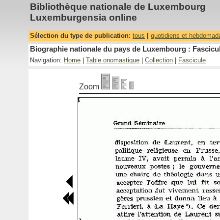
Bibliothèque nationale de Luxembourg
Luxemburgensia online
Sélection du type de publication:
tous
|
quotidiens et hebdomad
Biographie nationale du pays de Luxembourg : Fascicul
Navigation:
Home
|
Table onomastique
|
Collection
|
Fascicule
Zoom