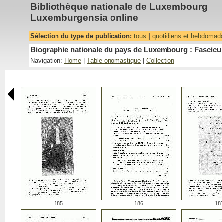
Bibliothèque nationale de Luxembourg
Luxemburgensia online
Sélection du type de publication:
tous
|
quotidiens et hebdomad
Biographie nationale du pays de Luxembourg : Fascicul
Navigation:
Home
|
Table onomastique
|
Collection
185
186
18