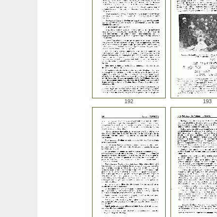
192
193