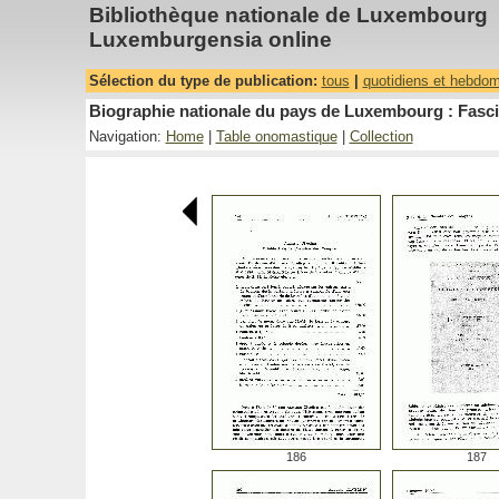
Bibliothèque nationale de Luxembourg
Luxemburgensia online
Sélection du type de publication:
tous
|
quotidiens et hebdo
Biographie nationale du pays de Luxembourg : Fasci
Navigation:
Home
|
Table onomastique
|
Collection
186
187