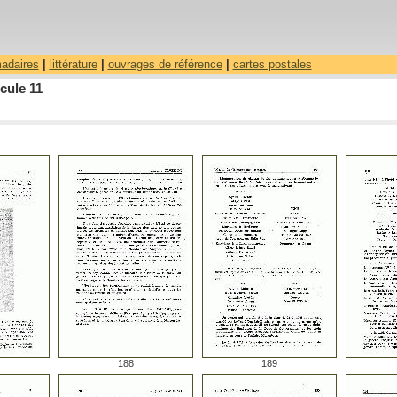
madaires
|
littérature
|
ouvrages de référence
|
cartes postales
cule 11
188
189