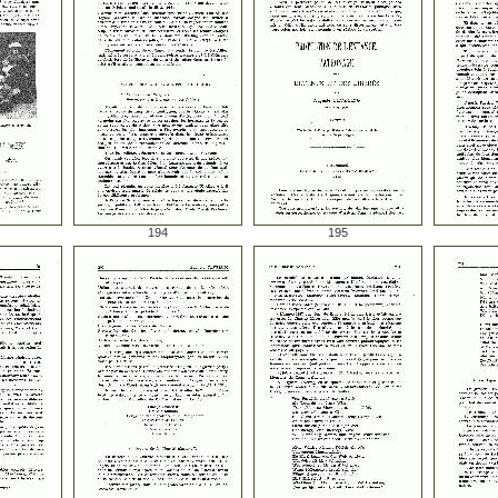
194
195