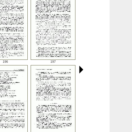
196
197