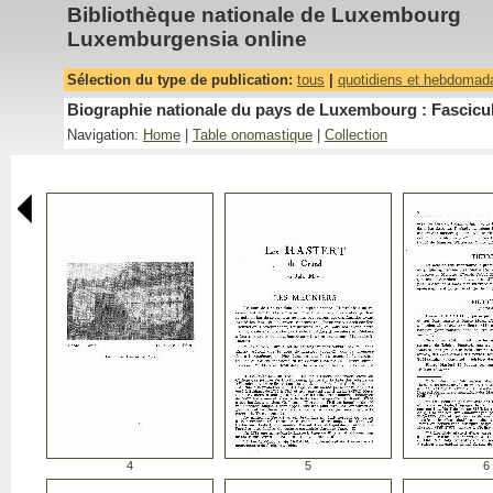
Bibliothèque nationale de Luxembourg
Luxemburgensia online
Sélection du type de publication:
tous
|
quotidiens et hebdomad
Biographie nationale du pays de Luxembourg : Fascicul
Navigation:
Home
|
Table onomastique
|
Collection
4
5
6