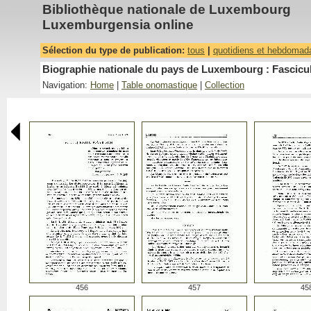
Bibliothèque nationale de Luxembourg
Luxemburgensia online
Sélection du type de publication:
tous
|
quotidiens et hebdomad
Biographie nationale du pays de Luxembourg : Fascicu
Navigation:
Home
|
Table onomastique
|
Collection
456
457
45