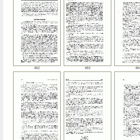
462
463
46