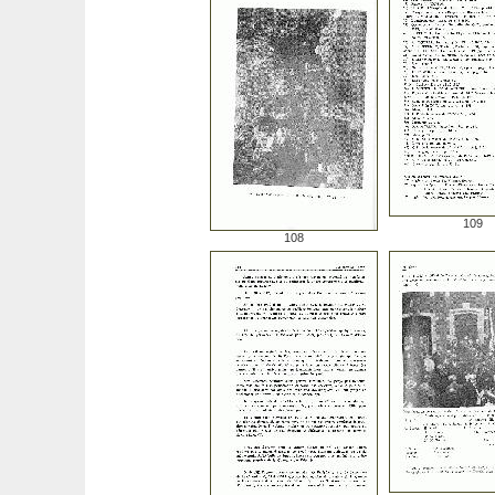
109
108