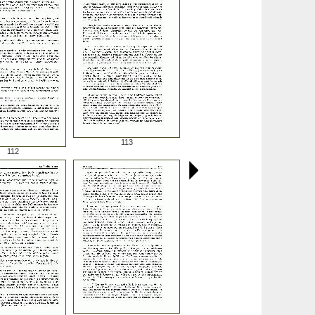
113
112