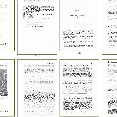
111
110