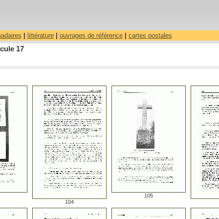
madaires
|
littérature
|
ouvrages de référence
|
cartes postales
cule 17
105
104