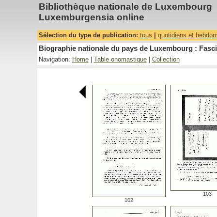
Bibliothèque nationale de Luxembourg
Luxemburgensia online
Sélection du type de publication:
tous
|
quotidiens et hebdo
Biographie nationale du pays de Luxembourg : Fasci
Navigation:
Home
|
Table onomastique
|
Collection
103
102