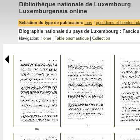
Bibliothèque nationale de Luxembourg
Luxemburgensia online
Sélection du type de publication:
tous
|
quotidiens et hebdomad
Biographie nationale du pays de Luxembourg : Fascicu
Navigation:
Home
|
Table onomastique
|
Collection
85
84
86