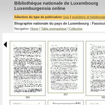
Bibliothèque nationale de Luxembourg
Luxemburgensia online
Sélection du type de publication:
tous
|
quotidiens et hebdomad
Biographie nationale du pays de Luxembourg : Fascicu
Navigation:
Home
|
Table onomastique
|
Collection
367
366
36