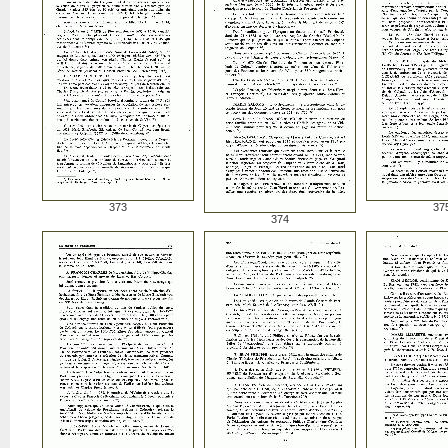
373
37
374