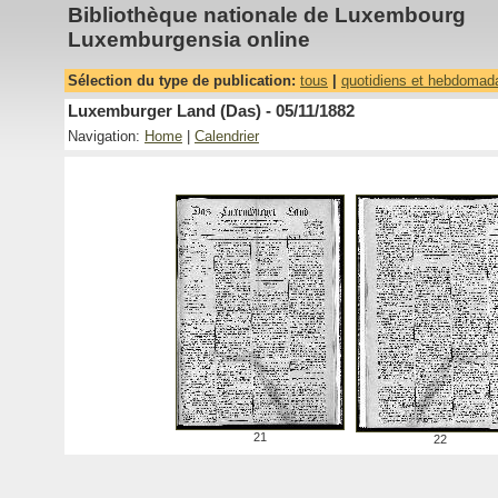
Bibliothèque nationale de Luxembourg
Luxemburgensia online
Sélection du type de publication:
tous
|
quotidiens et hebdomad
Luxemburger Land (Das) - 05/11/1882
Navigation:
Home
|
Calendrier
21
22