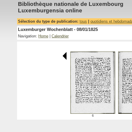
Bibliothèque nationale de Luxembourg
Luxemburgensia online
Sélection du type de publication:
tous
|
quotidiens et hebdomad
Luxemburger Wochenblatt - 08/01/1825
Navigation:
Home
|
Calendrier
6