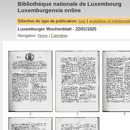
Bibliothèque nationale de Luxembourg
Luxemburgensia online
Sélection du type de publication:
tous
|
quotidiens et hebdomad
Luxemburger Wochenblatt - 22/01/1825
Navigation:
Home
|
Calendrier
1
2
3