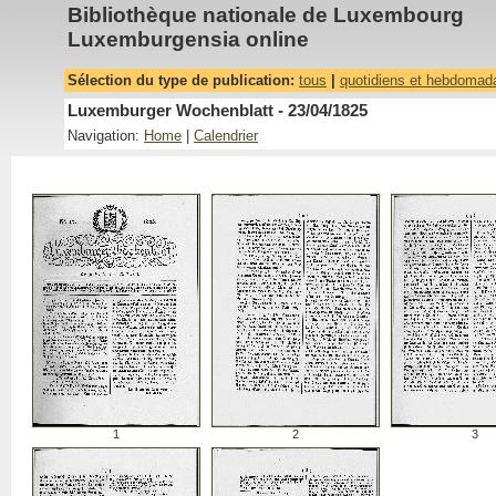
Bibliothèque nationale de Luxembourg
Luxemburgensia online
Sélection du type de publication:
tous
|
quotidiens et hebdomad
Luxemburger Wochenblatt - 23/04/1825
Navigation:
Home
|
Calendrier
1
2
3