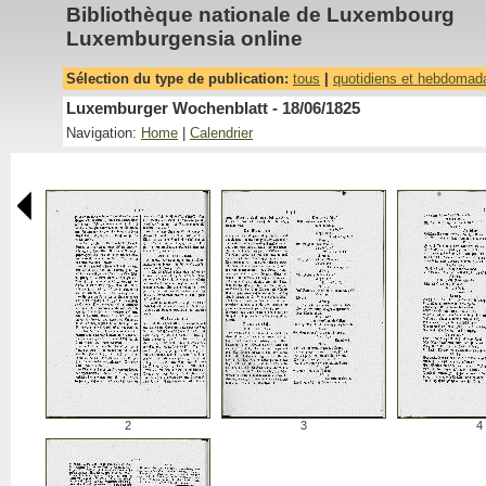
Bibliothèque nationale de Luxembourg
Luxemburgensia online
Sélection du type de publication:
tous
|
quotidiens et hebdomad
Luxemburger Wochenblatt - 18/06/1825
Navigation:
Home
|
Calendrier
2
3
4