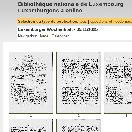
Bibliothèque nationale de Luxembourg
Luxemburgensia online
Sélection du type de publication:
tous
|
quotidiens et hebdomad
Luxemburger Wochenblatt - 05/11/1825
Navigation:
Home
|
Calendrier
1
2
3