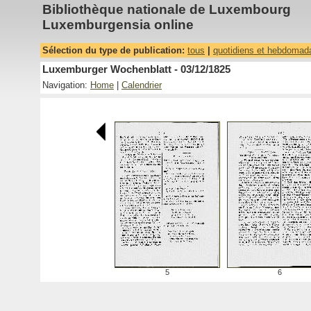
Bibliothèque nationale de Luxembourg
Luxemburgensia online
Sélection du type de publication:
tous
|
quotidiens et hebdomad
Luxemburger Wochenblatt - 03/12/1825
Navigation:
Home
|
Calendrier
5
6