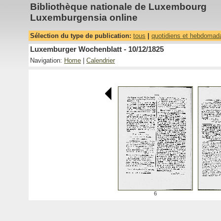
Bibliothèque nationale de Luxembourg
Luxemburgensia online
Sélection du type de publication:
tous
|
quotidiens et hebdomad
Luxemburger Wochenblatt - 10/12/1825
Navigation:
Home
|
Calendrier
6