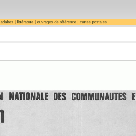
madaires
|
littérature
|
ouvrages de référence
|
cartes postales