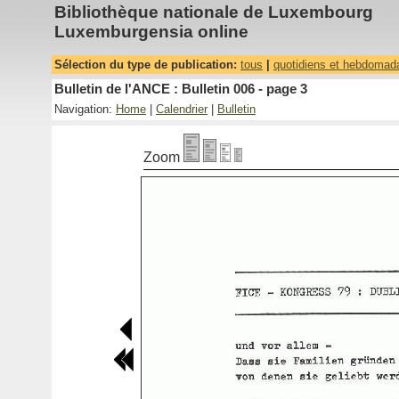
Bibliothèque nationale de Luxembourg
Luxemburgensia online
Sélection du type de publication:
tous
|
quotidiens et hebdomad
Bulletin de l'ANCE : Bulletin 006 - page 3
Navigation:
Home
|
Calendrier
|
Bulletin
Zoom