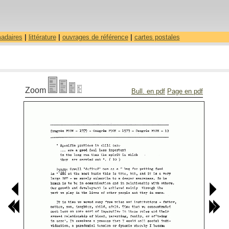
madaires
|
littérature
|
ouvrages de référence
|
cartes postales
Zoom
Bull. en pdf
Page en pdf