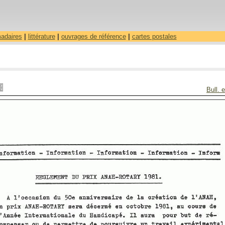
madaires
|
littérature
|
ouvrages de référence
|
cartes postales
Bull. 