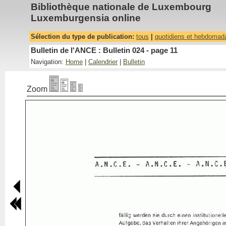
Bibliothèque nationale de Luxembourg
Luxemburgensia online
Sélection du type de publication:
tous
|
quotidiens et hebdomad
Bulletin de l'ANCE : Bulletin 024 - page 11
Navigation:
Home
|
Calendrier
|
Bulletin
Zoom