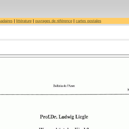
madaires
|
littérature
|
ouvrages de référence
|
cartes postales