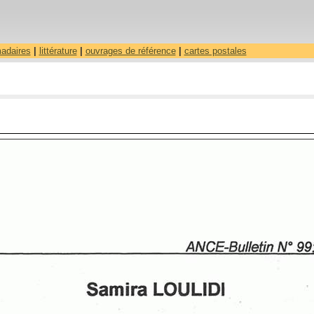
madaires
|
littérature
|
ouvrages de référence
|
cartes postales