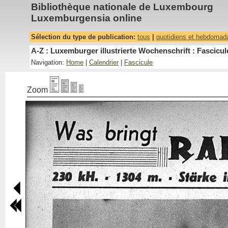
Bibliothèque nationale de Luxembourg
Luxemburgensia online
Sélection du type de publication:
tous
|
quotidiens et hebdomad
A-Z : Luxemburger illustrierte Wochenschrift : Fascicul
Navigation:
Home
|
Calendrier
|
Fascicule
Zoom