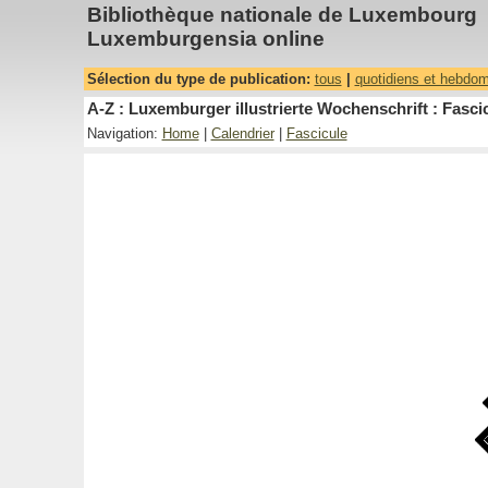
Bibliothèque nationale de Luxembourg
Luxemburgensia online
Sélection du type de publication:
tous
|
quotidiens et hebdo
A-Z : Luxemburger illustrierte Wochenschrift : Fascic
Navigation:
Home
|
Calendrier
|
Fascicule