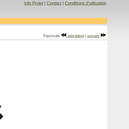
Info Projet
|
Contact
|
Conditions d'utilisation
Fascicule
précédent
|
suivant