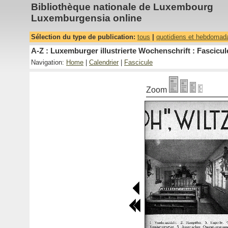
Bibliothèque nationale de Luxembourg
Luxemburgensia online
Sélection du type de publication:
tous
|
quotidiens et hebdomad
A-Z : Luxemburger illustrierte Wochenschrift : Fascicul
Navigation:
Home
|
Calendrier
|
Fascicule
Zoom