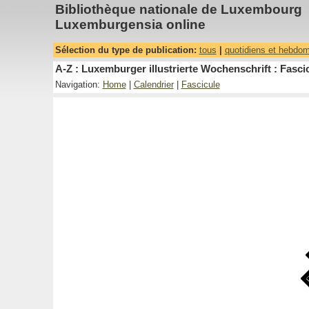
Bibliothèque nationale de Luxembourg
Luxemburgensia online
Sélection du type de publication:
tous
|
quotidiens et hebdo
A-Z : Luxemburger illustrierte Wochenschrift : Fascic
Navigation:
Home
|
Calendrier
|
Fascicule