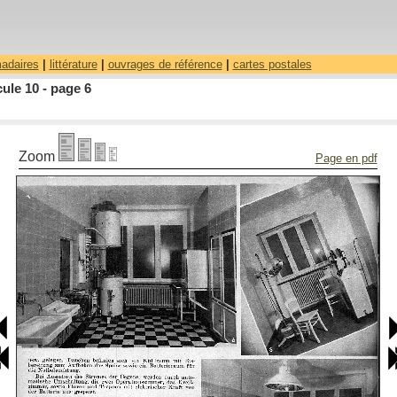
madaires
|
littérature
|
ouvrages de référence
|
cartes postales
ule 10 - page 6
Zoom
Page en pdf