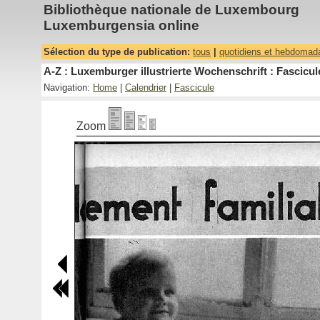
Bibliothèque nationale de Luxembourg
Luxemburgensia online
Sélection du type de publication:
tous
|
quotidiens et hebdomad
A-Z : Luxemburger illustrierte Wochenschrift : Fascicul
Navigation:
Home
|
Calendrier
|
Fascicule
Zoom