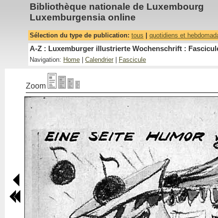
Bibliothèque nationale de Luxembourg
Luxemburgensia online
Sélection du type de publication:
tous
|
quotidiens et hebdomad
A-Z : Luxemburger illustrierte Wochenschrift : Fascicul
Navigation:
Home
|
Calendrier
|
Fascicule
Zoom