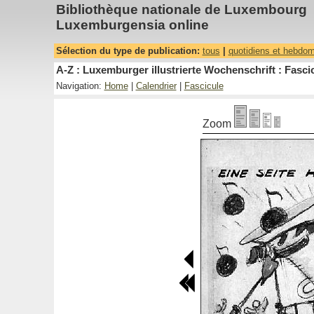
Bibliothèque nationale de Luxembourg
Luxemburgensia online
Sélection du type de publication:
tous
|
quotidiens et hebdo
A-Z : Luxemburger illustrierte Wochenschrift : Fascic
Navigation:
Home
|
Calendrier
|
Fascicule
Zoom