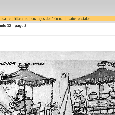
madaires
|
littérature
|
ouvrages de référence
|
cartes postales
ule 12 - page 2